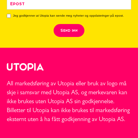
Jeg godkjenner at Utopia kan sende meg nyheter og oppdateringer på epost.
All markedsføring av Utopia eller bruk av logo må
skje i samsvar med Utopia AS, og merkevaren kan
ikke brukes uten Utopia AS sin godkjennelse.
Billetter til Utopia kan ikke brukes til markedsføring
eksternt uten å ha fått godkjenning av Utopia AS.