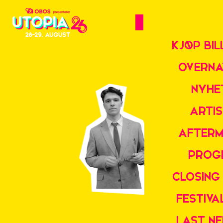
KJØP BIL
OVERNA
NYHE
ARTI
AFTERM
PROG
CLOSING
FESTIV
LAST N