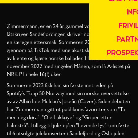
INF
FRIVI
Zimmermann, er en 24 år gammel vokalist og
låtskriver. Sandefjordingen skriver norske tekster med
PART
en særegen ettersmak. Sommeren 2022 slo han
PROSPEK
gjennom på TikTok med sine akustiske gitartolkninger
av kjente og kjære norske ballader. Han debuterte i
november 2022 med singelen Månen, som lå A-listet på
NRK P1 i hele 16(!) uker.
Sommeren 2023 fikk han sin første inntreden på
Spotify’s Topp 50 Norway med sin norske oversettelse
av av Albin Lee Meldau’s Josefin (Cover). Siden debuten
har Zimmermann gitt ut publikumsfavoritter som "Ta
med deg døra", "Ole Lukkøye" og "Griper etter
halmstrå". I tillegg til jule-ep’en "Levende lys" som førte
til 6 utsolgte julekonserter i Sandefjord og Oslo julen