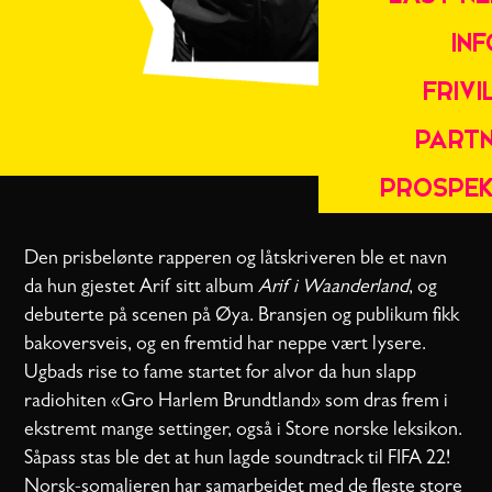
INF
FRIVI
PART
PROSPEK
Den prisbelønte rapperen og låtskriveren ble et navn
da hun gjestet Arif sitt album
Arif i Waanderland
, og
debuterte på scenen på Øya. Bransjen og publikum fikk
bakoversveis, og en fremtid har neppe vært lysere.
Ugbads rise to fame startet for alvor da hun slapp
radiohiten «Gro Harlem Brundtland» som dras frem i
ekstremt mange settinger, også i Store norske leksikon.
Såpass stas ble det at hun lagde soundtrack til FIFA 22!
Norsk-somalieren har samarbeidet med de fleste store