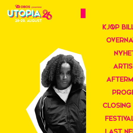
KJØP BIL
OVERNA
NYHE
ARTI
AFTERM
PROG
CLOSING
FESTIV
LAST N