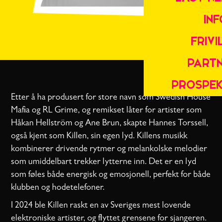
INF
FRIVI
PART
PROSPEK
Etter å ha produsert for store navn som Swedish House
Mafia og RL Grime, og remikset låter for artister som
Håkan Hellström og Ane Brun, skapte Hannes Torssell,
også kjent som Killen, sin egen lyd. Killens musikk
kombinerer drivende rytmer og melankolske melodier
som umiddelbart trekker lytterne inn. Det er en lyd
som føles både energisk og emosjonell, perfekt for både
klubben og hodetelefoner.
I 2024 ble Killen raskt en av Sveriges mest lovende
elektroniske artister, og flyttet grensene for sjangeren.