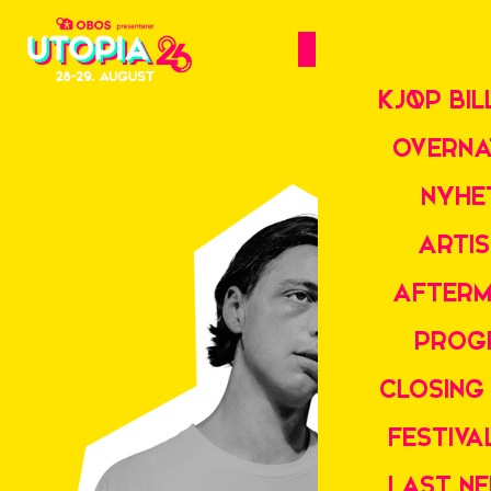
KJØP BIL
OVERNA
NYHE
ARTI
AFTERM
PROG
CLOSING
FESTIV
LAST N