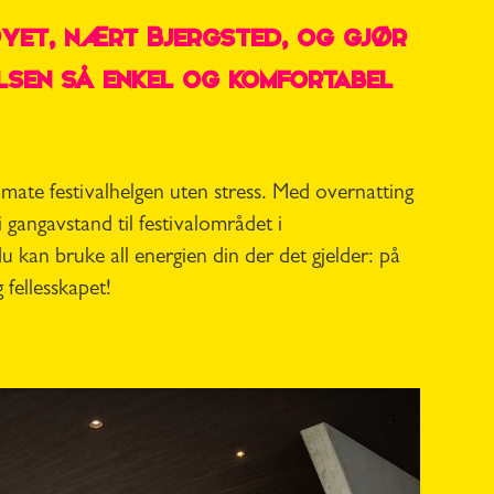
øyet, nært Bjergsted, og gjør
lsen så enkel og komfortabel
imate festivalhelgen uten stress. Med overnatting
 gangavstand til festivalområdet i
du kan bruke all energien din der det gjelder: på
fellesskapet!