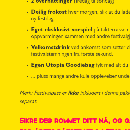
2 overnattinger
(fredag til søndag)
Deilig frokost
hver morgen, slik at du lade
ny festdag.
Eget eksklusivt vorspiel
på takterrassen 
oppvarmingen sammen med andre festivalgj
Velkomstdrink
ved ankomst som setter d
festivalstemningen fra første sekund.
Egen Utopia Goodiebag
fylt med alt du 
... pluss mange andre kule opplevelser unde
Merk: Festivalpass er
ikke
inkludert i denne pak
separat.
Sikre deg rommet ditt nå, og 