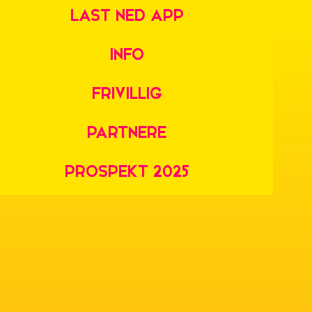
LAST NED APP
INFO
ATING (IE)
B
FRIVILLIG
PARTNERE
ASAKITE
ROC
PROSPEKT 2025
OKI (US)
TOB
ARI BAJGOR