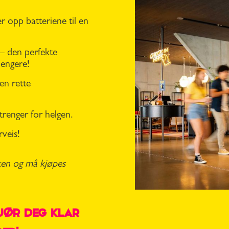
r opp batteriene til en
– den perfekte
engere!
en rette
trenger for helgen.
rveis!
ken og må kjøpes
gjør deg klar