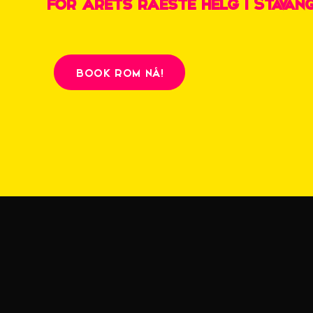
for årets råeste helg i Stavang
BOOK ROM NÅ!