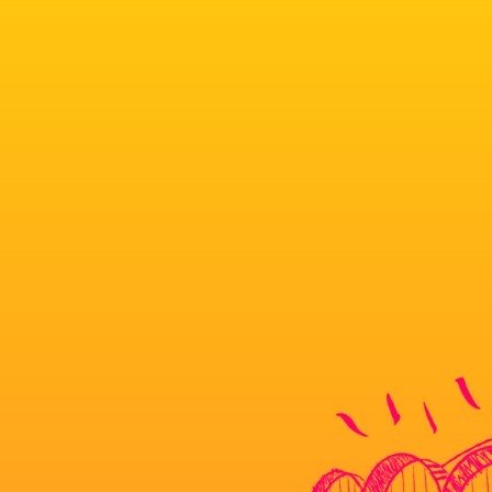
KJAR
BJØRN EIDSVÅ
ERIK OG KR
KILLEN (S
ZIMMER
CHARLOTTE