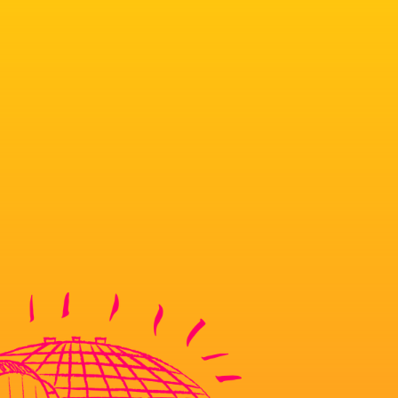
TAN LAURITZEN
B
G/STAVANGER SY
ISS
MUSTI
VINNI
CA
E)
ANNA LILLE
IDA
MAN
FINNEBASSEN
 THORSTVEDT
SO
SARAH MICHELLE