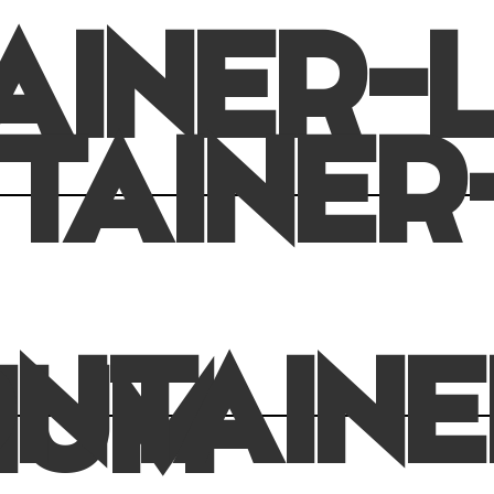
AINER-
TAINER
NTAINE
IUM