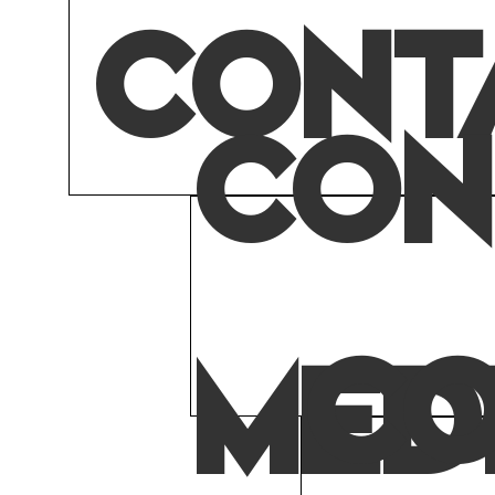
CONT
CON
CO
MED