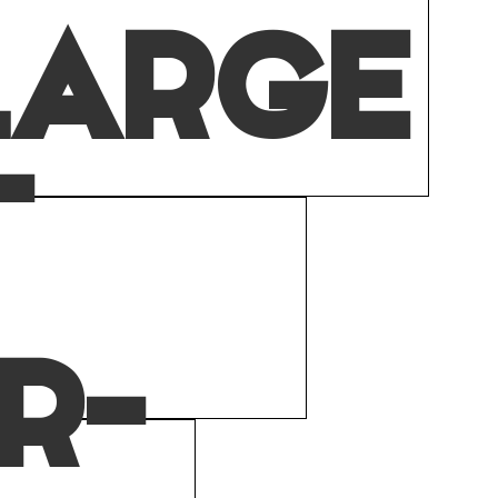
LARGE
-
R-